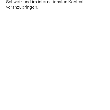
Schweiz und im internationalen Kontext
voranzubringen.
Prof. Dr. Dr. Michael O. Hottiger
Dr. med. vet. MLaw Juli