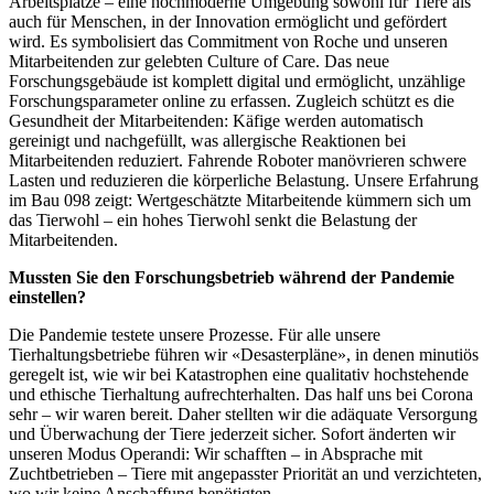
Arbeitsplätze – eine hochmoderne Umgebung sowohl für Tiere als
auch für Menschen, in der Innovation ermöglicht und gefördert
wird. Es symbolisiert das Commitment von Roche und unseren
Mitarbeitenden zur gelebten Culture of Care. Das neue
Forschungsgebäude ist komplett digital und ermöglicht, unzählige
Forschungsparameter online zu erfassen. Zugleich schützt es die
Gesundheit der Mitarbeitenden: Käfige werden automatisch
gereinigt und nachgefüllt, was allergische Reaktionen bei
Mitarbeitenden reduziert. Fahrende Roboter manövrieren schwere
Lasten und reduzieren die körperliche Belastung. Unsere Erfahrung
im Bau 098 zeigt: Wertgeschätzte Mitarbeitende kümmern sich um
das Tierwohl – ein hohes Tierwohl senkt die Belastung der
Mitarbeitenden.
Mussten Sie den Forschungsbetrieb während der Pandemie
einstellen?
Die Pandemie testete unsere Prozesse. Für alle unsere
Tierhaltungsbetriebe führen wir «Desasterpläne», in denen minutiös
geregelt ist, wie wir bei Katastrophen eine qualitativ hochstehende
und ethische Tierhaltung aufrechterhalten. Das half uns bei Corona
sehr – wir waren bereit. Daher stellten wir die adäquate Versorgung
und Überwachung der Tiere jederzeit sicher. Sofort änderten wir
unseren Modus Operandi: Wir schafften – in Absprache mit
Zuchtbetrieben – Tiere mit angepasster Priorität an und verzichteten,
wo wir keine Anschaffung benötigten.