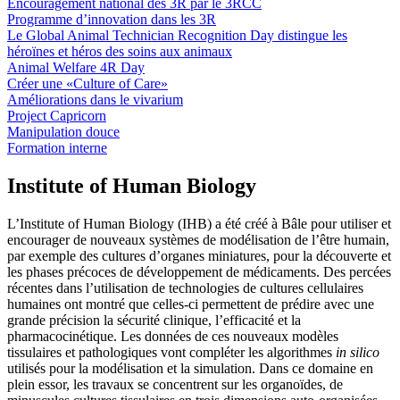
Encouragement national des 3R par le 3RCC
Programme d’innovation dans les 3R
Le Global Animal Technician Recognition Day distingue les
héroïnes et héros des soins aux animaux
Animal Welfare 4R Day
Créer une «Culture of Care»
Améliorations dans le vivarium
Project Capricorn
Manipulation douce
Formation interne
Institute of Human Biology
L’Institute of Human Biology (IHB) a été créé à Bâle pour utiliser et
encourager de nouveaux systèmes de modélisation de l’être humain,
par exemple des cultures d’organes miniatures, pour la découverte et
les phases précoces de développement de médicaments. Des percées
récentes dans l’utilisation de technologies de cultures cellulaires
humaines ont montré que celles-ci permettent de prédire avec une
grande précision la sécurité clinique, l’efficacité et la
pharmacocinétique. Les données de ces nouveaux modèles
tissulaires et pathologiques vont compléter les algorithmes
in silico
utilisés pour la modélisation et la simulation. Dans ce domaine en
plein essor, les travaux se concentrent sur les organoïdes, de